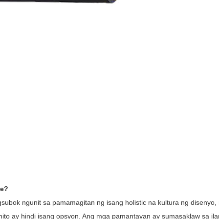
se?
gsubok ngunit sa pamamagitan ng isang holistic na kultura ng disenyo, 
 nito ay hindi isang opsyon. Ang mga pamantayan ay sumasaklaw sa ilang