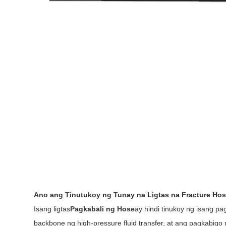
Ano ang Tinutukoy ng Tunay na Ligtas na Fracture Ho
Isang ligtas
Pagkabali ng Hose
ay hindi tinukoy ng isang pa
backbone ng high-pressure fluid transfer, at ang pagkabigo