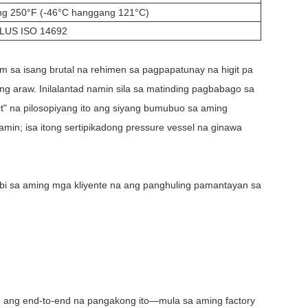
ng 250°F (-46°C hanggang 121°C)
PLUS ISO 14692
m sa isang brutal na rehimen sa pagpapatunay na higit pa
ang araw. Inilalantad namin sila sa matinding pagbabago sa
ct" na pilosopiyang ito ang siyang bumubuo sa aming
amin; isa itong sertipikadong pressure vessel na ginawa
bi sa aming mga kliyente na ang panghuling pamantayan sa
o ang end-to-end na pangakong ito—mula sa aming factory