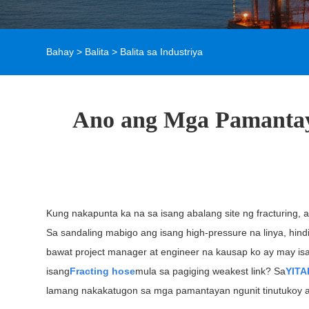
Bahay
>
Balita
>
Balita sa Industriya
Ano ang Mga Pamantaya
Kung nakapunta ka na sa isang abalang site ng fracturing,
Sa sandaling mabigo ang isang high-pressure na linya, hind
bawat project manager at engineer na kausap ko ay may is
isang
F
racting hose
mula sa pagiging weakest link? Sa
YITA
lamang nakakatugon sa mga pamantayan ngunit tinutukoy 