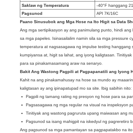
Saklaw ng Temperatura
-40°F hanggang 21
Pagsunod
API 7K/16C
Paano Sinusubok ang Mga Hose na Ito Higit sa Data Sh
Ang mga sertipikasyon ay ang panimulang punto, hindi ang 
sa mga papeles. Isinasailalim namin sila sa mga pressure cy
temperatura at nagsasagawa ng impulse testing hanggang sa
kumpiyansa at, higit sa lahat, ang iyong kaligtasan. Tinitiya
para sa pinakamasamang araw na senaryo.
Bakit Ang Wastong Pagpili at Pagpapanatili ang Iyong 
Kahit na ang pinakamahusay na hose sa mundo ay maaaring
kaligtasan ay ang ipinapatupad mo sa site. Ibig sabihin nito:
Pagpili ng tamang rating ng presyon ng hose para sa par
Pagsasagawa ng mga regular na visual na inspeksyon pa
Tinitiyak ang wastong pagruruta upang maiwasan ang mat
Pagsunod sa isang mahigpit na iskedyul ng pagreretiro b
Ang pagsunod sa mga pamantayan sa pagpapatakbo na ito a