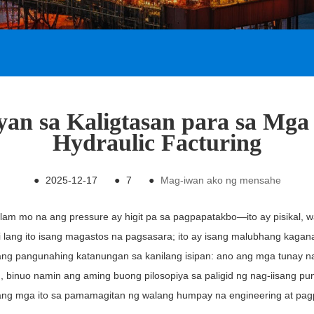
n sa Kaligtasan para sa Mga H
Hydraulic Facturing
●
2025-12-17
●
7
●
Mag-iwan ako ng mensahe
 alam mo na ang pressure ay higit pa sa pagpapatakbo—ito ay pisikal,
i lang ito isang magastos na pagsasara; ito ay isang malubhang kagan
ang pangunahing katanungan sa kanilang isipan: ano ang mga tunay na
I
, binuo namin ang aming buong pilosopiya sa paligid ng nag-iisang pun
ang mga ito sa pamamagitan ng walang humpay na engineering at pag