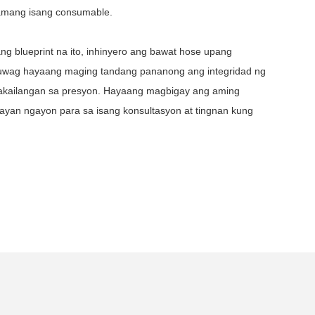
 lamang isang consumable.
ng blueprint na ito, inhinyero ang bawat hose upang
 Huwag hayaang maging tandang pananong ang integridad ng
akailangan sa presyon. Hayaang magbigay ang aming
ayan ngayon para sa isang konsultasyon at tingnan kung