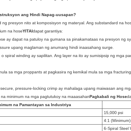
nstruksyon ang Hindi Napag-uusapan?
 ng presyon nito at komposisyon ng materyal. Ang substandard na hose 
ium na hose
YITAI
dapat garantiya:
se ay dapat na patuloy na gumana sa pinakamataas na presyon ng s
pressure upang maglaman ng anumang hindi inaasahang surge.
ng o spiral winding ay sapilitan. Ang layer na ito ay sumisipsip ng mga
ula sa mga proppants at pagkasira ng kemikal mula sa mga fracturing 
secure, pressure-locking crimp ay mahalaga upang maiwasan ang mga b
kal na minimum na mga pagtutukoy na maaasahan
Pagkabali ng Hose
d
nimum na Pamantayan sa Industriya
15,000 psi
4:1 (Minimum)
6-Spiral Steel