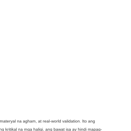
materyal na agham, at real-world validation. Ito ang
 kritikal na mga haligi, ang bawat isa ay hindi mapag-