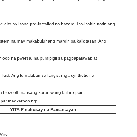
dito ay isang pre-installed na hazard. Isa-isahin natin ang
ystem na may makabuluhang margin sa kaligtasan. Ang
 panloob na pwersa, na pumipigil sa pagpapalawak at
fluid. Ang lumalaban sa langis, mga synthetic na
low-off, na isang karaniwang failure point.
apat magkaroon ng:
YITAI
Pinahusay na Pamantayan
 Wire