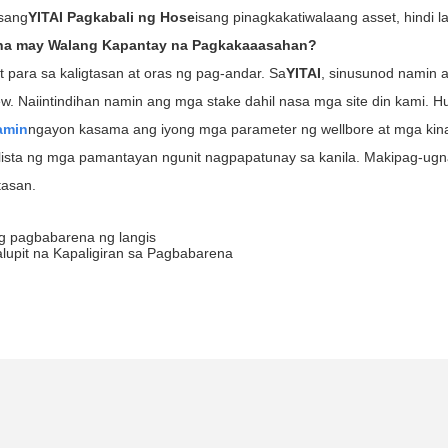
isang
YITAI Pagkabali ng Hose
isang pinagkakatiwalaang asset, hindi
 na may Walang Kapantay na Pagkakaaasahan?
para sa kaligtasan at oras ng pag-andar. Sa
YITAI
, sinusunod namin a
w. Naiintindihan namin ang mga stake dahil nasa mga site din kami.
amin
ngayon kasama ang iyong mga parameter ng wellbore at mga kin
ilista ng mga pamantayan ngunit nagpapatunay sa kanila. Makipag-ugn
tasan.
g pagbabarena ng langis
lupit na Kapaligiran sa Pagbabarena