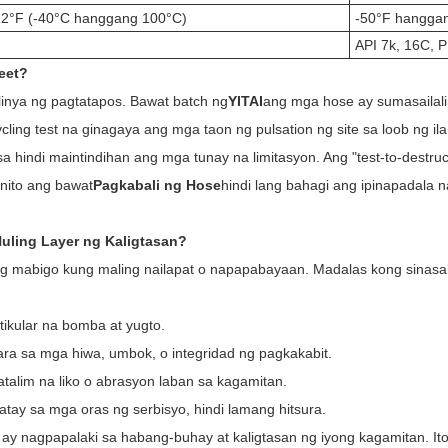
2°F (-40°C hanggang 100°C)
-50°F hangga
API 7k, 16C, 
eet?
linya ng pagtatapos. Bawat batch ng
YITAI
ang mga hose ay sumasailali
cling test na ginagaya ang mga taon ng pulsation ng site sa loob ng il
 hindi maintindihan ang mga tunay na limitasyon. Ang "test-to-destru
k nito ang bawat
Pagkabali ng Hose
hindi lang bahagi ang ipinapadala n
Huling Layer ng Kaligtasan?
 mabigo kung maling nailapat o napapabayaan. Madalas kong sinasa
tikular na bomba at yugto.
ra sa mga hiwa, umbok, o integridad ng pagkakabit.
alim na liko o abrasyon laban sa kagamitan.
atay sa mga oras ng serbisyo, hindi lamang hitsura.
y nagpapalaki sa habang-buhay at kaligtasan ng iyong kagamitan. It