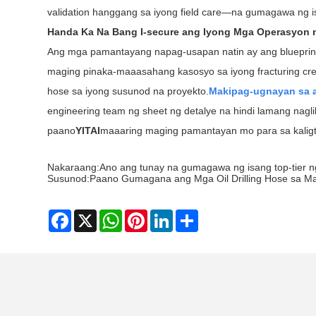
validation hanggang sa iyong field care—na gumagawa ng 
Handa Ka Na Bang I-secure ang Iyong Mga Operasyon
Ang mga pamantayang napag-usapan natin ay ang blueprint 
maging pinaka-maaasahang kasosyo sa iyong fracturing cre
hose sa iyong susunod na proyekto.
Makipag-ugnayan sa 
engineering team ng sheet ng detalye na hindi lamang nagl
paano
YITAI
maaaring maging pamantayan mo para sa kalig
Nakaraang:
Ano ang tunay na gumagawa ng isang top-tier n
Susunod:
Paano Gumagana ang Mga Oil Drilling Hose sa Ma
Facebook
X
WhatsApp
Pinterest
LinkedIn
Share