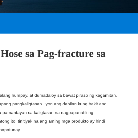
ose sa Pag-fracture sa
 walang humpay, at dumadaloy sa bawat piraso ng kagamitan.
apang pangkaligtasan. Iyon ang dahilan kung bakit ang
 pamantayan sa kaligtasan na nagpapanatili ng
tong ito, tinitiyak na ang aming mga produkto ay hindi
papatunay.