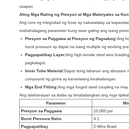
usapan.
Aling Mga Rating ng Presyon at Mga Materyales sa Ko
Ang core ng integridad ng hose ay nakasalalay sa kapasidad
mahahalagang parameter kung saan galing ang isang prem
Presyon sa Paggawa at Presyon ng Pagsabog:
Ang ho
burst pressure ay dapat na isang multiple ng working 
Pagpapatibay Layer:
Ang high-tensile steel wire braidi
pagkalagot.
Inner Tube Material:
Dapat itong labanan ang abrasion m
compound ng goma ay karaniwang kinakailangan.
Mga End Fitting:
Ang mga forged steel coupling na may 
Ang talahanayan sa ibaba ay binabalangkas ang mga tipi
Parameter
Mi
Presyon sa Paggawa
10,000 psi
Burst Pressure Ratio
4:1
Pagpapatibay
2-Wire Braid