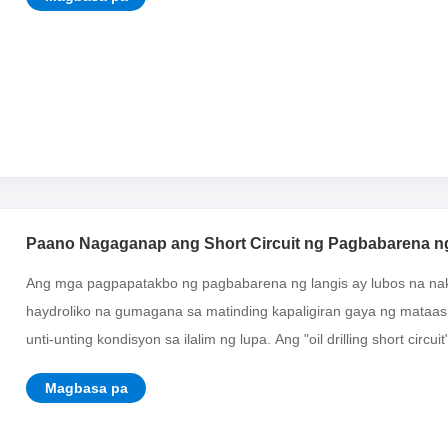
Paano Nagaganap ang Short Circuit ng Pagbabarena ng 
Operasyon?
Ang mga pagpapatakbo ng pagbabarena ng langis ay lubos na nak
haydroliko na gumagana sa matinding kapaligiran gaya ng mataas
unti-unting kondisyon sa ilalim ng lupa. Ang "oil drilling short circuit".
Magbasa pa