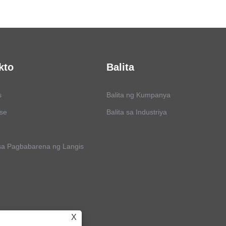
kto
Balita
s
Balita ng Kumpanya
ose
Balita sa Industriya
sa Pagbabarena ng Langis
X