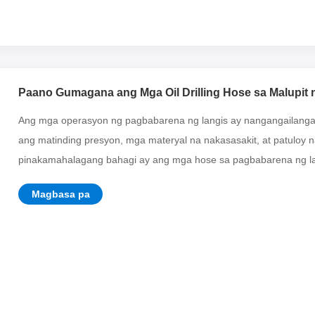
Paano Gumagana ang Mga Oil Drilling Hose sa Malupit 
Ang mga operasyon ng pagbabarena ng langis ay nangangailan
ang matinding presyon, mga materyal na nakasasakit, at patuloy 
pinakamahalagang bahagi ay ang mga hose sa pagbabarena ng langi
Magbasa pa