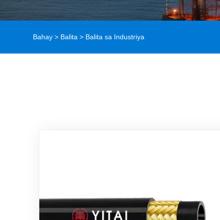
Bahay
>
Balita
> Balita sa Industriya