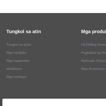
Tungkol sa atin
Mga produ
Tungkol sa amin
Oil Drilling Hose
Mga sertipiko
Pagkabali ng H
Mga kagamitan
Hydraulic Hoses
eksibisyon
Mga Accessory 
Mga serbisyo