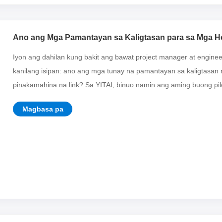
Ano ang Mga Pamantayan sa Kaligtasan para sa Mga Hos
Iyon ang dahilan kung bakit ang bawat project manager at engin
kanilang isipan: ano ang mga tunay na pamantayan sa kaligtasan 
pinakamahina na link? Sa YITAI, binuo namin ang aming buong pilos
Magbasa pa