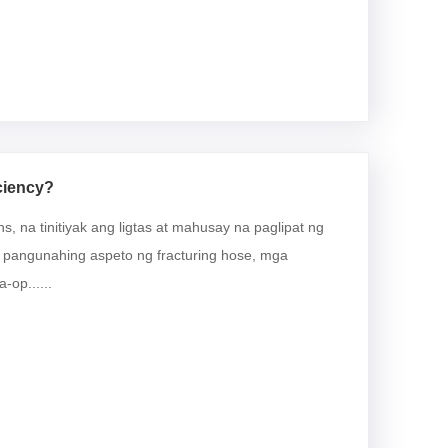
ciency?
ns, na tinitiyak ang ligtas at mahusay na paglipat ng
ga pangunahing aspeto ng fracturing hose, mga
-op......