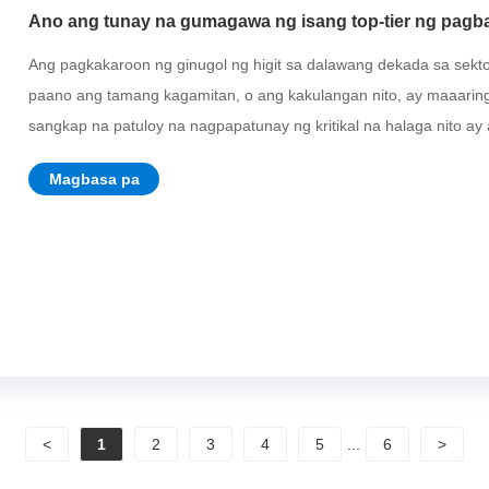
Ano ang tunay na gumagawa ng isang top-tier ng pagb
Ang pagkakaroon ng ginugol ng higit sa dalawang dekada sa sekto
paano ang tamang kagamitan, o ang kakulangan nito, ay maaarin
sangkap na patuloy na nagpapatunay ng kritikal na halaga nito ay a
Magbasa pa
<
1
2
3
4
5
...
6
>