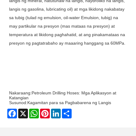
langis ng mineral, natutunaw na langis, haydroliko na langis,
langis ng gasolina, lubricating oil) at mga likidong nakabatay
sa tubig (tulad ng emulsion, oil-water Emulsion, tubig) na
may partikular na presyon (mas mataas na presyon) at
temperatura at likidong paghahatid, at ang pinakamataas na
presyon ng pagtatrabaho ay maaaring hanggang sa 60MPa.
Nakaraang:
Petroleum Drilling Hoses: Mga Aplikasyon at
Katangian
Susunod:
Kagamitan para sa Pagbabarena ng Langis
Facebook
X
WhatsApp
Pinterest
LinkedIn
Share