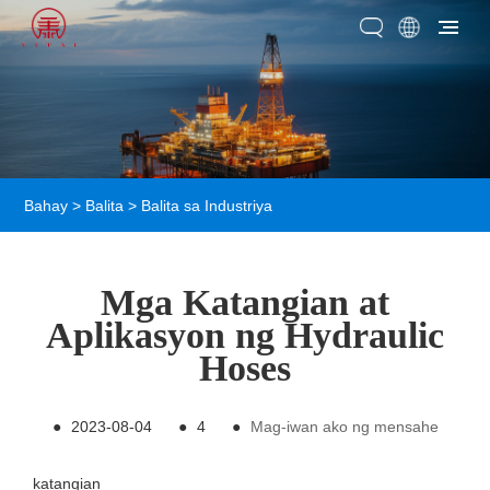
Bahay
>
Balita
>
Balita sa Industriya
Mga Katangian at
Aplikasyon ng Hydraulic
Hoses
●
2023-08-04
●
4
●
Mag-iwan ako ng mensahe
katangian