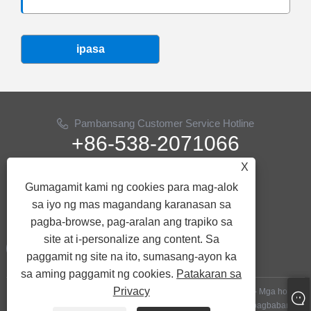
ipasa
Pambansang Customer Service Hotline
+86-538-2071066
X
Email
Gumagamit kami ng cookies para mag-alok
info@ythose.cn
sa iyo ng mas magandang karanasan sa
SUNDAN MO KAMI
pagba-browse, pag-aralan ang trapiko sa
site at i-personalize ang content. Sa
paggamit ng site na ito, sumasang-ayon ka
sa aming paggamit ng cookies.
Patakaran sa
Privacy
Copyright © 2023 Shandong Yitai Hydraulic Technology Co, Ltd. - Mga hoses
ng pagbabarena ng langis, hydraulic hoses, mga accessories sa pagbabarena