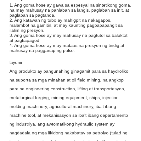
1. Ang goma hose ay gawa sa espesyal na sintetikong goma,
na may mahusay na panlaban sa langis, paglaban sa init, at
paglaban sa pagtanda.
2. Ang katawan ng tubo ay mahigpit na nakagapos,
malambot na gamitin, at may kaunting pagpapapangit sa
ilalim ng presyon.
3. Ang goma hose ay may mahusay na pagtutol sa baluktot
at pagkapagod.
4. Ang goma hose ay may mataas na presyon ng tindig at
mahusay na pagganap ng pulso.
layunin
Ang produkto ay pangunahing ginagamit para sa haydroliko
na suporta sa mga minahan at oil field mining, na angkop
para sa engineering construction, lifting at transportasyon,
metalurgical forging, mining equipment, ships, injection
molding machinery, agricultural machinery, iba't ibang
machine tool, at mekanisasyon sa iba't ibang departamento
ng industriya. ang awtomatikong hydraulic system ay
nagdadala ng mga likidong nakabatay sa petrolyo (tulad ng