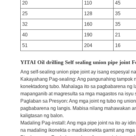
20
110
45
25
128
35
32
160
35
40
190
21
51
204
16
YITAI Oil drilling Self sealing union pipe joint 
Ang self-sealing union pipe joint ay isang espesyal n
Kakayahang Pag-sealing: Ang pangunahing tampok ng 
konektadong tubo. Mahalaga ito sa pagbabarena ng la
mapanganib at magresulta sa mga magastos na isyu 
Paglaban sa Presyon: Ang mga joint ng tubo ng union
pagbabarena ng langis. Mabisa nilang mahawakan ang
kaligtasan ng balon.
Madaling Pag-install: Ang mga pipe joint na ito ay i
na madaling ikonekta o madiskonekta gamit ang mga 