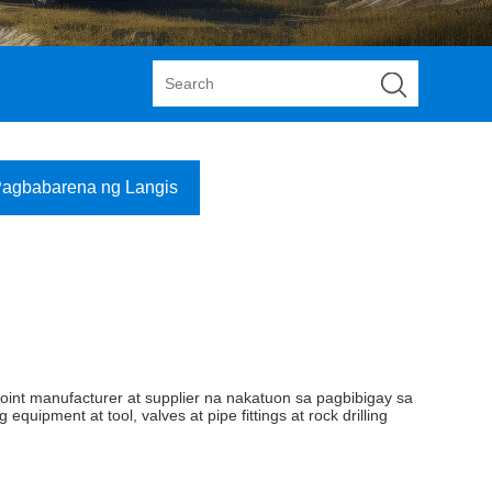
Pagbabarena ng Langis
 joint manufacturer at supplier na nakatuon sa pagbibigay sa
uipment at tool, valves at pipe fittings at rock drilling