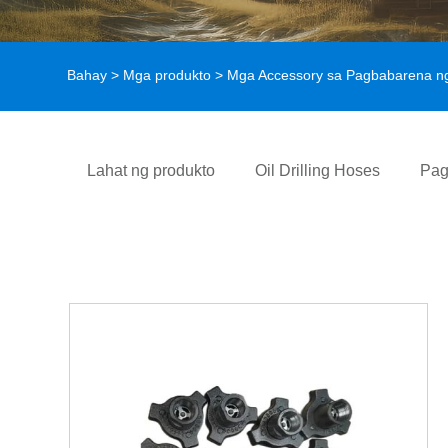
Bahay
>
Mga produkto
>
Mga Accessory sa Pagbabarena n
Lahat ng produkto
Oil Drilling Hoses
Pag