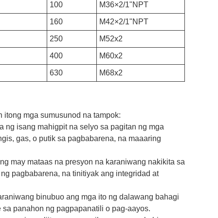
100
M36×2/1"NPT
160
M42×2/1"NPT
250
M52x2
400
M60x2
630
M68x2
roon itong mga sumusunod na tampok:
a ng isang mahigpit na selyo sa pagitan ng mga
gis, gas, o putik sa pagbabarena, na maaaring
rang may mataas na presyon na karaniwang nakikita sa
 pagbabarena, na tinitiyak ang integridad at
l. Karaniwang binubuo ang mga ito ng dalawang bahagi
 sa panahon ng pagpapanatili o pag-aayos.