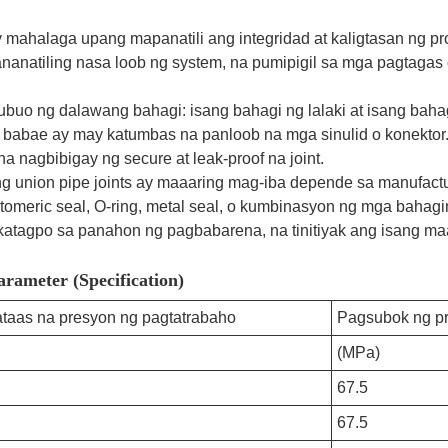
ay mahalaga upang mapanatili ang integridad at kaligtasan ng p
ay mananatiling nasa loob ng system, na pumipigil sa mga pagta
buo ng dalawang bahagi: isang bahagi ng lalaki at isang baha
g babae ay may katumbas na panloob na mga sinulid o konektor
 nagbibigay ng secure at leak-proof na joint.
ng union pipe joints ay maaaring mag-iba depende sa manufactur
omeric seal, O-ring, metal seal, o kumbinasyon ng mga bahagin
atagpo sa panahon ng pagbabarena, na tinitiyak ang isang ma
Parameter (Specification)
taas na presyon ng pagtatrabaho
Pagsubok ng p
(MPa)
67.5
67.5