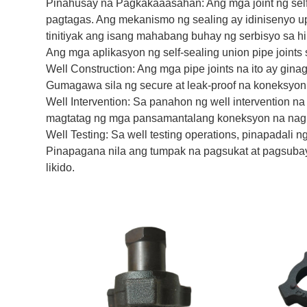
Pinahusay na Pagkakaaasahan: Ang mga joint ng self
pagtagas. Ang mekanismo ng sealing ay idinisenyo up
tinitiyak ang isang mahabang buhay ng serbisyo sa 
Ang mga aplikasyon ng self-sealing union pipe joints s
Well Construction: Ang mga pipe joints na ito ay gina
Gumagawa sila ng secure at leak-proof na koneksyo
Well Intervention: Sa panahon ng well intervention na 
magtatag ng mga pansamantalang koneksyon na nagpap
Well Testing: Sa well testing operations, pinapadali n
Pinapagana nila ang tumpak na pagsukat at pagsubayb
likido.