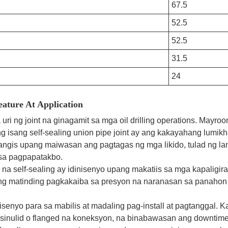
67.5
52.5
52.5
31.5
24
Feature At Application
a uri ng joint na ginagamit sa mga oil drilling operations. May
isang self-sealing union pipe joint ay ang kakayahang lumikh
ngis upang maiwasan ang pagtagas ng mga likido, tulad ng lan
sa pagpapatakbo.
 na self-sealing ay idinisenyo upang makatiis sa mga kapaligi
 matinding pagkakaiba sa presyon na naranasan sa panahon ng
dinisenyo para sa mabilis at madaling pag-install at pagtangga
sinulid o flanged na koneksyon, na binabawasan ang downtime