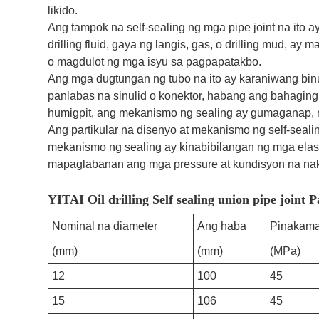
likido.
Ang tampok na self-sealing ng mga pipe joint na ito 
drilling fluid, gaya ng langis, gas, o drilling mud, 
o magdulot ng mga isyu sa pagpapatakbo.
Ang mga dugtungan ng tubo na ito ay karaniwang binu
panlabas na sinulid o konektor, habang ang bahagin
humigpit, ang mekanismo ng sealing ay gumaganap, na
Ang partikular na disenyo at mekanismo ng self-seali
mekanismo ng sealing ay kinabibilangan ng mga elast
mapaglabanan ang mga pressure at kundisyon na nak
YITAI Oil drilling Self sealing union pipe joint 
Nominal na diameter
Ang haba
Pinakama
(mm)
(mm)
(MPa)
12
100
45
15
106
45