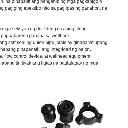
n, na pinapaliit ang panganib ng mga pagkabigo o
g pagiging epektibo nito sa paglipas ng panahon, na
ga seksyon ng drill string o casing string.
a pagbabarena pababa sa wellbore.
, ang self-sealing union pipe joints ay ginagamit upang
abang pinapanatili ang integridad ng balon.
e, flow control device, at wellhead equipment.
abang tinitiyak ang ligtas na paglalagay ng mga