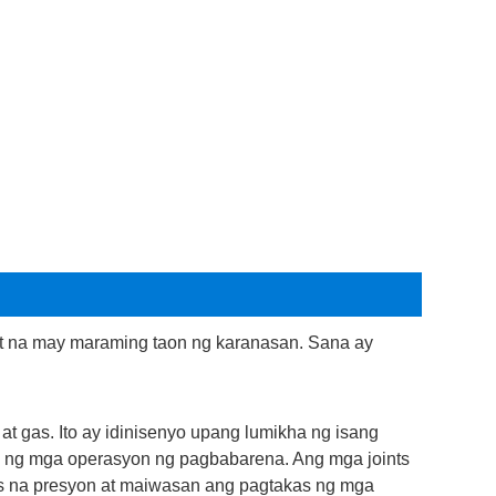
int na may maraming taon ng karanasan. Sana ay
s at gas. Ito ay idinisenyo upang lumikha ng isang
n ng mga operasyon ng pagbabarena. Ang mga joints
aas na presyon at maiwasan ang pagtakas ng mga