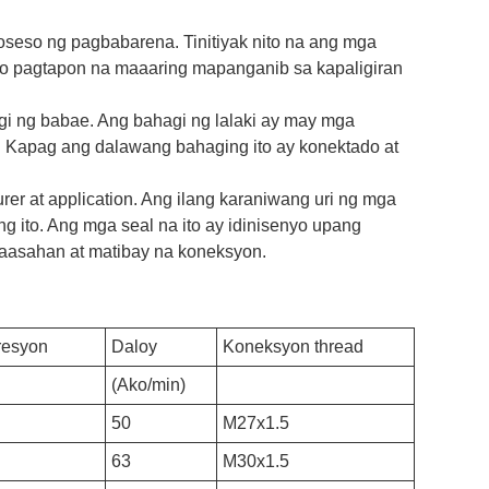
roseso ng pagbabarena. Tinitiyak nito na ang mga
gas o pagtapon na maaaring mapanganib sa kapaligiran
gi ng babae. Ang bahagi ng lalaki ay may mga
. Kapag ang dalawang bahaging ito ay konektado at
er at application. Ang ilang karaniwang uri ng mga
g ito. Ang mga seal na ito ay idinisenyo upang
aasahan at matibay na koneksyon.
resyon
Daloy
Koneksyon thread
(Ako/min)
50
M27x1.5
63
M30x1.5