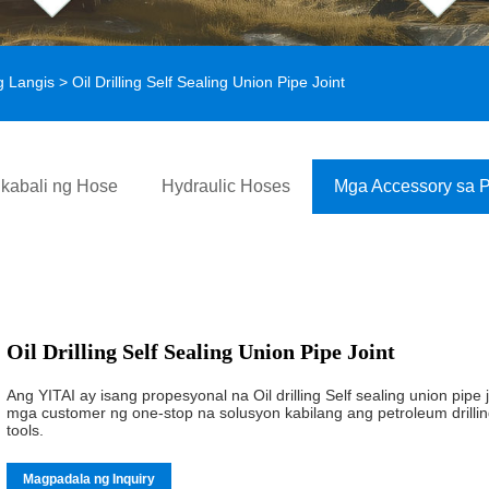
g Langis
> Oil Drilling Self Sealing Union Pipe Joint
kabali ng Hose
Hydraulic Hoses
Mga Accessory sa 
Oil Drilling Self Sealing Union Pipe Joint
Ang YITAI ay isang propesyonal na Oil drilling Self sealing union pipe
mga customer ng one-stop na solusyon kabilang ang petroleum drilling eq
tools.
Magpadala ng Inquiry