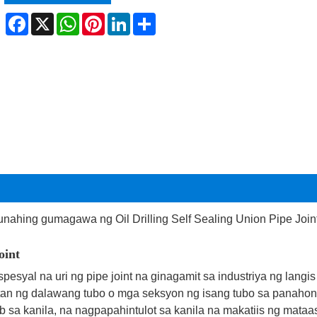
Facebook
X
WhatsApp
Pinterest
LinkedIn
Share
gunahing gumagawa ng Oil Drilling Self Sealing Union Pipe Jo
oint
 espesyal na uri ng pipe joint na ginagamit sa industriya ng langi
tan ng dalawang tubo o mga seksyon ng isang tubo sa panaho
b sa kanila, na nagpapahintulot sa kanila na makatiis ng mat