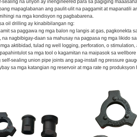
-sealing na unyon ay inengineered para sa pagiging maaasaha
ang mapaglabanan ang paulit-ulit na paggamit at mapanatili an
hinihingi na mga kondisyon ng pagbabarena.
a oil drilling ay kinabibilangan ng:
gamit sa paggawa ng mga balon ng langis at gas, pagkonekta sa m
n, na nagbibigay-daan sa mahusay na pagpasa ng mga likido s
mga aktibidad, tulad ng well logging, perforation, o stimulation
ahintulot sa mga tool o kagamitan na maipasok sa wellbore h
g self-sealing union pipe joints ang pag-install ng pressure gaug
ay sa mga katangian ng reservoir at mga rate ng produksyon h